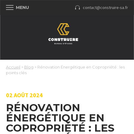
contact@construire-sa.fr
MENU
Accueil
>
Blog
>
Rénovation Énergétique en Copropriété : les
points clés
02 AOÛT 2024
RÉNOVATION
ÉNERGÉTIQUE EN
COPROPRIÉTÉ : LES