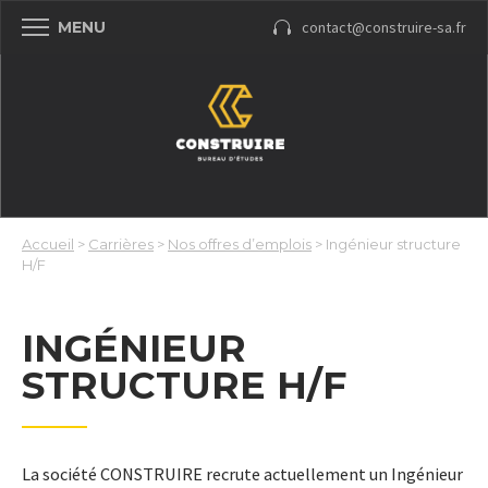
contact@construire-sa.fr
MENU
Accueil
>
Carrières
>
Nos offres d’emplois
>
Ingénieur structure
H/F
INGÉNIEUR
STRUCTURE H/F
La société CONSTRUIRE recrute actuellement un Ingénieur