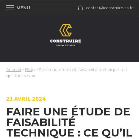
contact@construire-sa.fr
MENU
Accueil
>
Blog
>
Faire une étude de faisabilité technique : ce
qu’il faut savoir
21 AVRIL 2024
FAIRE UNE ÉTUDE DE
FAISABILITÉ
TECHNIQUE : CE QU’IL