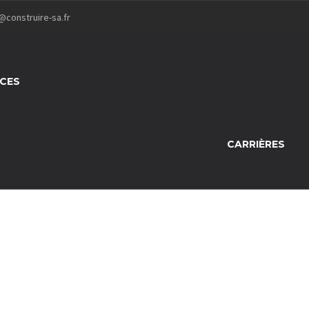
@construire-sa.fr
ICES
CARRIÈRES
NOS
NOS
MOYENS
RÉALISATIONS