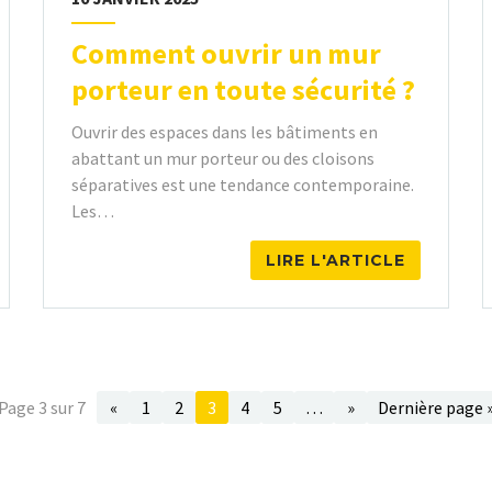
Comment ouvrir un mur
porteur en toute sécurité ?
Ouvrir des espaces dans les bâtiments en
abattant un mur porteur ou des cloisons
séparatives est une tendance contemporaine.
Les…
LIRE L'ARTICLE
Page 3 sur 7
«
1
2
3
4
5
…
»
Dernière page 